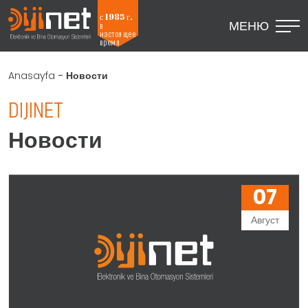
с 1985 г.
МЕНЮ
в
настоящее
время
Anasayfa
-
Новости
DIJINET
Новости
07
Август