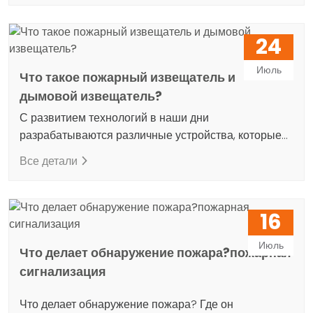
конвенциональные дымовые детекторы составляют
основу традиционных систем безопасности. Эти
24
детекторы всегда пользуются популярностью, так
как они поддерживают новейшие технологии.
Июль
Что такое пожарный извещатель и
Конвенциональный дымовой детектор - это
дымовой извещатель?
устройство безопасности, используемое для
обнаружения опасностей,…
С развитием технологий в наши дни
разрабатываются различные устройства, которые
делают нашу жизнь более безопасной и
Все детали
комфортной. Одним из таких устройств являются
датчики пожара и дыма. Эти два устройства играют
важную роль в борьбе с пожарами и выполняют
16
функцию раннего предупреждения, спасая жизни.
Пожарный датчик - это устройство безопасности,
Июль
Что делает обнаружение пожара?пожарная
разработанное для обнаружения потенциального
сигнализация
пожара и…
Что делает обнаружение пожара? Где он