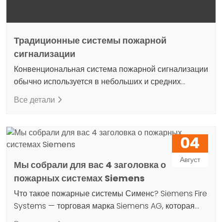
Традиционные системы пожарной
сигнализации
Конвенциональная система пожарной сигнализации
обычно используется в небольших и средних
зданиях и представляет собой одно из основных
Все детали
средств пожарной защиты. Эти системы
представляют собой простые и экономически
эффективные решения, использующие датчики и
04
ручные вызывные точки, связанные с
определенными зонами или областями. Основная
Август
Мы собрали для вас 4 заголовка о
цель - обеспечить быстрое предупреждение в
пожарных системах Siemens
случае возникновения пожара и обеспечить
безопасную эвакуацию…
Что такое пожарные системы Сименс? Siemens Fire
Systems — торговая марка Siemens AG, которая
предлагает продукты и решения для систем