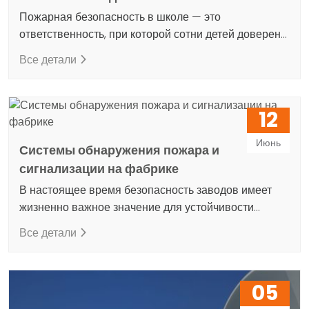
оставлена на волю случая
Пожарная безопасность в школе — это
ответственность, при которой сотни детей доверены
под вашу опеку. С нашим инженерным опытом,
Все детали
накопленным с 1985 года, мы, как Dijinet, управляем
всем процессом в образовательных учреждениях:
от разведки и установки до обучения по отработке
12
действий и периодического обслуживания,
используя нашу собственную команду. Почему
Июнь
Системы обнаружения пожара и
пожарная безопасность в школе — это…
сигнализации на фабрике
В настоящее время безопасность заводов имеет
жизненно важное значение для устойчивости
предприятий и здоровья сотрудников. Пожары
Все детали
являются одной из самых серьезных угроз на
заводах, способных привести к значительным
материальным потерям и угрозе человеческой
05
жизни. По этой причине системы пожарной