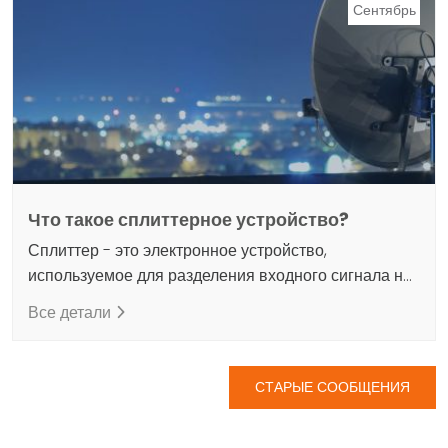
сигнализации и оповещения имеют незаменимое
Сентябрь
значение для обеспечения безопасности заводов.
Мы, как Dijinet, предлагаем самые современные…
Что такое сплиттерное устройство?
Сплиттер - это электронное устройство,
используемое для разделения входного сигнала на
несколько выходов. Эти устройства позволяют
Все детали
передавать входной сигнал нескольким
устройствам, разделяя его равномерно или в
определенных пропорциях. Они часто используются
СТАРЫЕ СООБЩЕНИЯ
в телевизионных антеннах, кабельном телевидении,
спутниковых системах и сетевых подключениях,