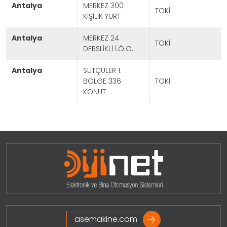
antalya
MERKEZ 300
TOKİ
KİŞİLİK YURT
antalya
MERKEZ 24
TOKİ
DERSLİKLİ İ.Ö.O.
antalya
SÜTÇÜLER 1.
BÖLGE 336
TOKİ
KONUT
Projeleri Görmek İçin Tıklayınız
asemakine.com