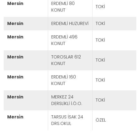
mersin
ERDEMLİ 80
TOKİ
KONUT
mersin
ERDEMLİ HUZUREVİ
TOKİ
mersin
ERDEMLİ 496
TOKİ
KONUT
mersin
TOROSLAR 612
TOKİ
KONUT
mersin
ERDEMLİ 160
TOKİ
KONUT
mersin
MERKEZ 24
TOKİ
DERSLİKLİ İ.Ö.O.
Projeleri Görmek İçin Tıklayınız
mersi̇n
TARSUS İSAK 24
ÖZEL
DRS.OKUL