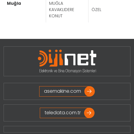
muğla
MUĞLA
KAVAKLIDERE
ÖZEL
KONUT
Projeleri Görmek İçin Tıklayınız
asemakine.com
teledata.com.tr