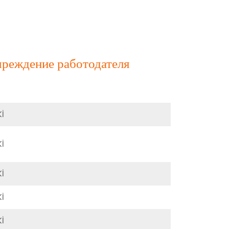
реждение работодателя
İ
İ
İ
İ
İ