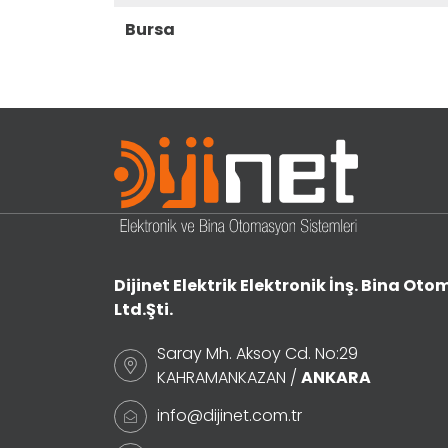
bursa
Dijinet Elektrik Elektronik İnş. Bina Otom
Ltd.Şti.
Saray Mh. Aksoy Cd. No:29
KAHRAMANKAZAN /
ANKARA
info@dijinet.com.tr