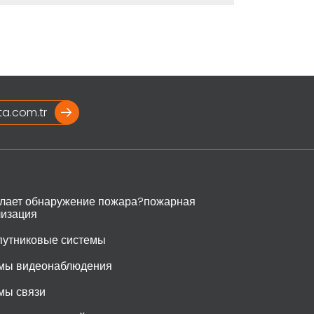
ta.com.tr
елает обнаружение пожара?пожарная
лизация
спутниковые системы
мы видеонаблюдения
мы связи