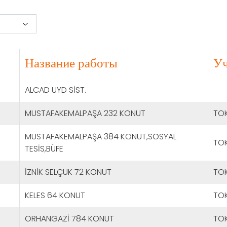
Название работы
Уч
ALCAD UYD SİST.
MUSTAFAKEMALPAŞA 232 KONUT
TOK
MUSTAFAKEMALPAŞA 384 KONUT,SOSYAL
TOK
TESİS,BÜFE
İZNİK SELÇUK 72 KONUT
TOK
KELES 64 KONUT
TOK
ORHANGAZİ 784 KONUT
TOK