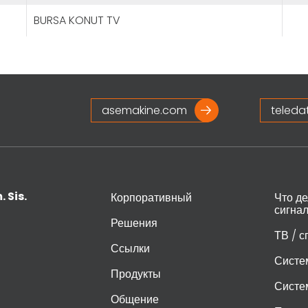
BURSA KONUT TV
asemakine.com
teleda
. Sis.
Корпоративный
Что д
сигна
Решения
ТВ / 
Ссылки
Систе
Продукты
Систе
Общение