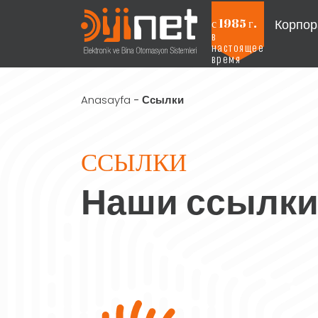
Корпор
с 1985 г.
в
настоящее
Projeleri Görmek İçin Tıklayınız
время
Anasayfa
-
Ссылки
ССЫЛКИ
Наши ссылки,