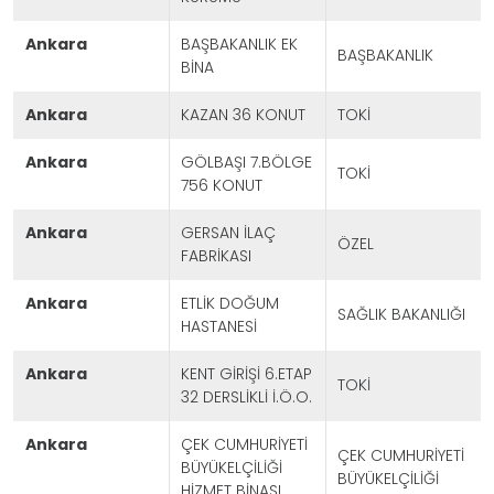
ankara
BAŞBAKANLIK EK
BAŞBAKANLIK
BİNA
ankara
KAZAN 36 KONUT
TOKİ
ankara
GÖLBAŞI 7.BÖLGE
TOKİ
756 KONUT
ankara
GERSAN İLAÇ
ÖZEL
FABRİKASI
ankara
ETLİK DOĞUM
SAĞLIK BAKANLIĞI
HASTANESİ
ankara
KENT GİRİŞİ 6.ETAP
TOKİ
32 DERSLİKLİ İ.Ö.O.
ankara
ÇEK CUMHURİYETİ
ÇEK CUMHURİYETİ
BÜYÜKELÇİLİĞİ
BÜYÜKELÇİLİĞİ
HİZMET BİNASI