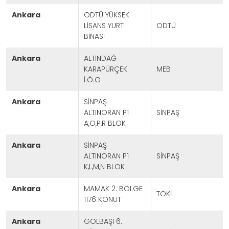
ankara
ODTÜ YÜKSEK
LİSANS YURT
ODTÜ
BİNASI
ankara
ALTINDAĞ
KARAPÜRÇEK
MEB
İ.Ö.O
ankara
SİNPAŞ
ALTINORAN P1
SİNPAŞ
A,O,P,R BLOK
ankara
SİNPAŞ
ALTINORAN P1
SİNPAŞ
K,L,M,N BLOK
ankara
MAMAK 2. BÖLGE
TOKİ
1176 KONUT
ankara
GÖLBAŞI 6.