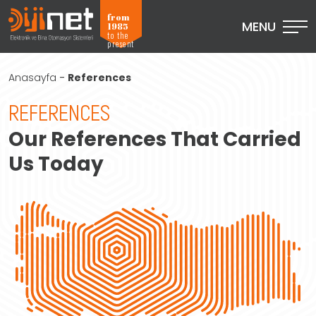
from
MENU
1985
to the
present
Anasayfa
-
References
REFERENCES
Our References That Carried
Us Today