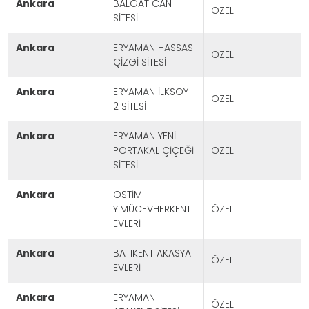
ankara
BALGAT CAN
ÖZEL
Projeleri Görmek İçin Tıklayınız
SİTESİ
ankara
ERYAMAN HASSAS
ÖZEL
ÇİZGİ SİTESİ
ankara
ERYAMAN İLKSOY
ÖZEL
2 SİTESİ
ankara
ERYAMAN YENİ
PORTAKAL ÇİÇEĞİ
ÖZEL
SİTESİ
ankara
OSTİM
Y.MÜCEVHERKENT
ÖZEL
EVLERİ
ankara
BATIKENT AKASYA
ÖZEL
EVLERİ
ankara
ERYAMAN
ÖZEL