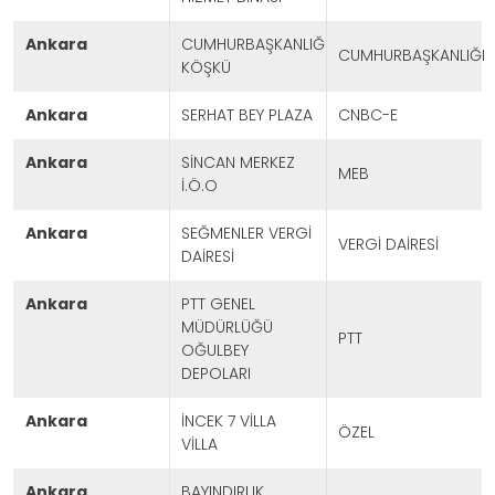
ankara
CUMHURBAŞKANLIĞI
CUMHURBAŞKANLIĞI
KÖŞKÜ
ankara
SERHAT BEY PLAZA
CNBC-E
ankara
SİNCAN MERKEZ
MEB
İ.Ö.O
ankara
SEĞMENLER VERGİ
VERGİ DAİRESİ
DAİRESİ
ankara
PTT GENEL
MÜDÜRLÜĞÜ
PTT
OĞULBEY
DEPOLARI
ankara
İNCEK 7 VİLLA
ÖZEL
VİLLA
ankara
BAYINDIRLIK