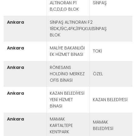
ALTINORAN P1
SİNPAŞ
B,C,D,E,G BLOK
ankara
SİNPAŞ ALTINORAN P2
18DK,19C,4FK,31FK,KULE
SİNPAŞ
BLOK
ankara
MALİYE BAKANLIĞI
TOKİ
EK HİZMET BİNASI
ankara
RÖNESANS
HOLDİNG MERKEZ
ÖZEL
OFİS BİNASI
ankara
KAZAN BELEDİYESİ
YENİ HİZMET
KAZAN BELEDİYESİ
BİNASI
ankara
MAMAK
MAMAK
KARTALTEPE
BELEDİYESİ
KENTPARK