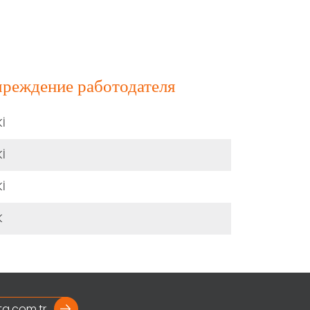
реждение работодателя
İ
İ
İ
K
ta.com.tr