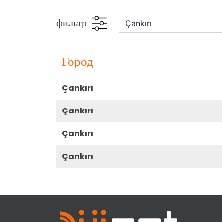
фильтр
город
çankırı
çankırı
çankırı
çankırı