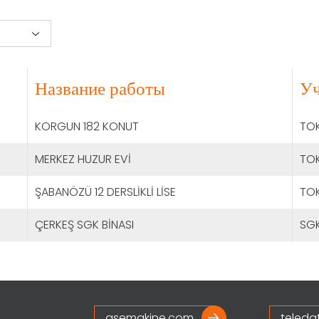
Название работы
Уч
KORGUN 182 KONUT
TOK
MERKEZ HUZUR EVİ
TOK
ŞABANÖZÜ 12 DERSLİKLİ LİSE
TOK
ÇERKEŞ SGK BİNASI
SG
asemakine.com
teleda