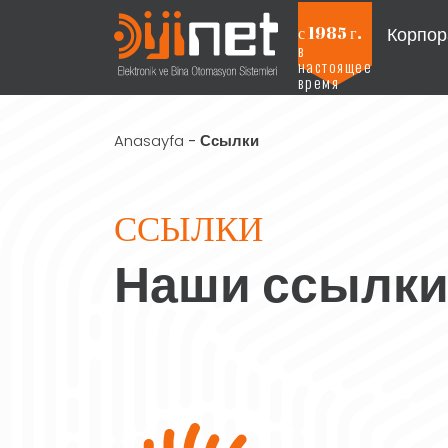
Корпор
с 1985 г.
в
настоящее
Projeleri Görmek İçin Tıklayınız
время
Anasayfa
-
Ссылки
ССЫЛКИ
Наши ссылки,