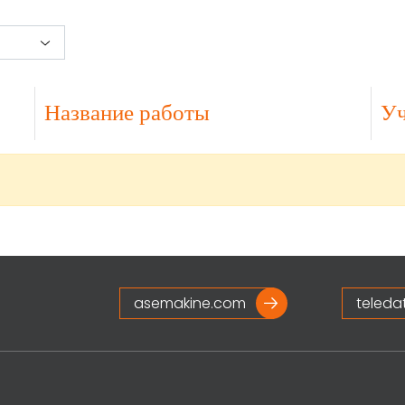
Название работы
Уч
asemakine.com
teleda