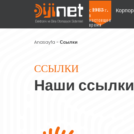
Корпор
с 1985 г.
в
настоящее
Projeleri Görmek İçin Tıklayınız
время
Anasayfa
-
Ссылки
ССЫЛКИ
Наши ссылки,