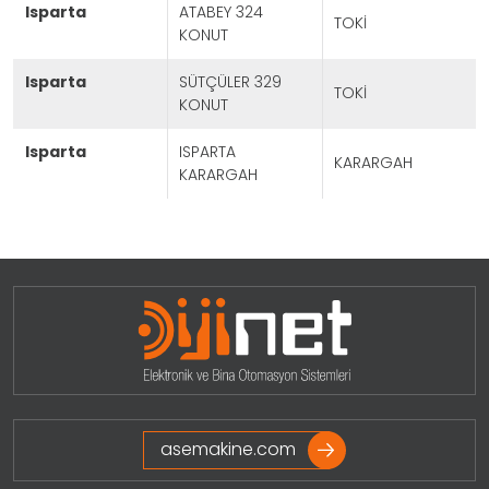
isparta
ATABEY 324
TOKİ
KONUT
isparta
SÜTÇÜLER 329
TOKİ
KONUT
isparta
ISPARTA
KARARGAH
KARARGAH
Projeleri Görmek İçin Tıklayınız
asemakine.com