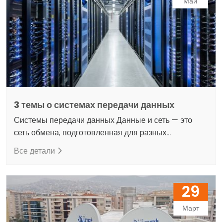
Май
деятельности, как поставка, монтаж,
проектирование, покупка и продажа таких
устройств. Наша компания, входящая…
3 темы о системах передачи данных
Системы передачи данных Данные и сеть — это
сеть обмена, подготовленная для разных
пользователей в разных средах. Система и
Все детали
информация текут по этой сети и обеспечивают
различную связь. Системы сетей передачи данных
представляют собой сетевую структуру,
29
обеспечивающую поток информации. Системы
сетей передачи данных обычно используются в
Март
качестве канала связи и связи, а также для обмена…