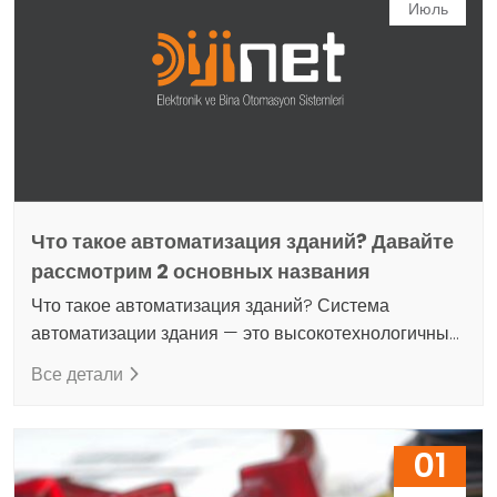
широкого спектра компьютеризированных систем
Июль
управления зданием, от контроллеров и
выделенных и автономных удаленных станций до
более крупных систем, таких как центральные
компьютеры.…
Что такое автоматизация зданий? Давайте
рассмотрим 2 основных названия
Что такое автоматизация зданий? Система
автоматизации здания — это высокотехнологичный
инструмент или платформа, которая расширяет и
Все детали
расширяет возможности тех, кто отвечает за
эксплуатацию здания. Система автоматизации
зданий (BAS) — это общий термин, используемый
01
для обозначения широкого спектра