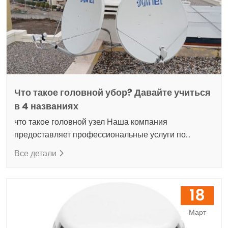
Что такое головной убор? Давайте учиться
в 4 названиях
что такое головной узел Наша компания
предоставляет профессиональные услуги по
продаже головных станций. У нас есть команда
Все детали
опытных и квалифицированных специалистов,
чтобы помочь вам в этой области. Мы предлагаем
доступные системы для различных предприятий и
18
домов. Кроме того, очень любопытен вопрос, что
такое головная станция. Эта система представляет
Март
собой аппаратное обеспечение, в котором