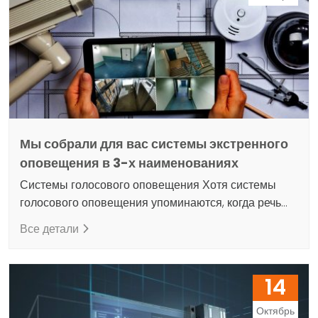
таких устройств. Наш бизнес Diginet гарантирует
доставку…
Мы собрали для вас системы экстренного
оповещения в 3-х наименованиях
Системы голосового оповещения Хотя системы
голосового оповещения упоминаются, когда речь
идет о системах оповещения, эти системы также
Все детали
известны как системы громкой связи. Он
используется во многих местах с системами
оповещения о чрезвычайных ситуациях, на рабочих
14
местах. Например, его используют в
информационных целях при большом скоплении
Октябрь