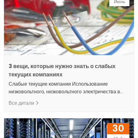
компьютеризированных систем управления
Июнь
зданием, от контроллеров и выделенных и
автономных удаленных станций до более крупных
систем, таких как…
3 вещи, которые нужно знать о слабых
текущих компаниях
Слабые текущие компании Использование
низковольтного, низковольтного электричества в
качестве слабого тока; определяет такие
Все детали
устройства, как звонок, камера, динамик и их
установку. Слабо действующие компании также
работают в этой области. Среди слабо действующих
30
компаний наша компания является одной из
компаний, осуществляющих такие виды