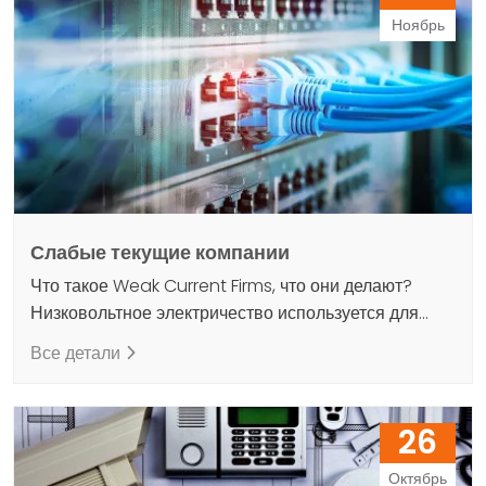
Ноябрь
Слабые текущие компании
Что такое Weak Current Firms, что они делают?
Низковольтное электричество используется для
описания устройств и их установок, таких как
Все детали
звонки, камеры и громкоговорители. В этом секторе
также активны слабо действующие компании. Наша
организация является одной из современных
26
компаний, выполняющих такие задачи, как поставка,
установка, проектирование, покупка и продажа
Октябрь