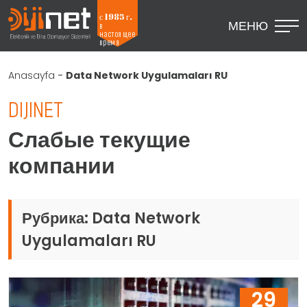
с 1985 г.
МЕНЮ
в
настоящее
время
Anasayfa
-
Data Network Uygulamaları RU
DIJINET
Слабые текущие
компании
Рубрика:
Data Network
Uygulamaları RU
29