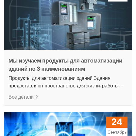
людей на промышленных предприятиях, в торговых
заведениях, на стадионах и…
Мы изучаем продукты для автоматизации
зданий по 3 наименованиям
Продукты для автоматизации зданий Здания
предоставляют пространство для жизни, работы,
работы, производства, ведения бизнеса и
Все детали
времяпрепровождения. В зависимости от
предполагаемого использования здания
пользователи имеют разные потребности в
24
отоплении, охлаждении, кондиционировании
воздуха и освещении. Системы автоматизации
Сентябрь