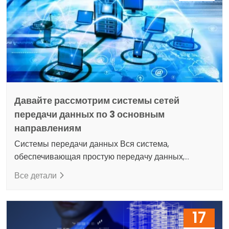
зданий, предлагаемые Dijinet, обеспечивают
оптимальный микроклимат в помещении в
соответствии с назначением. Комфортный
микроклимат в здании положительно влияет на
продуктивность…
Давайте рассмотрим системы сетей
передачи данных по 3 основным
направлениям
Системы передачи данных Вся система,
обеспечивающая простую передачу данных,
называется системами данных и сети. В то же
Все детали
время информация и системные ресурсы
передаются пользователям через системы данных
и сети. Короче говоря, мы можем сказать, что
17
системы сетей передачи данных представляют