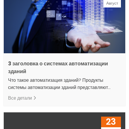
собой сеть совместного использования.
Август
Информационный поток обеспечивается системами
сетей передачи данных. Системы сетей передачи
данных…
3 заголовка о системах автоматизации
зданий
Что такое автоматизация зданий? Продукты
системы автоматизации зданий представляют
собой высокотехнологичный инструмент или
Все детали
платформу, расширяющую возможности органов,
ответственных за строительные организации.
Продукты системы автоматизации зданий (BAS) —
23
это общий термин, используемый для обозначения