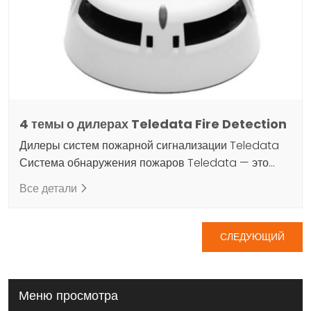
размещены все…
4 темы о дилерах Teledata Fire Detection
Дилеры систем пожарной сигнализации Teledata
Система обнаружения пожаров Teledata — это
услуга, которая предоставляет услуги по
Все детали
обнаружению и мониторингу пожаров в режиме
реального времени. Он использует датчики для
Пагинация
обнаружения огня, дыма, тепла и других опасных
СЛЕДУЮЩИЙ
условий. Это помогает предотвратить пожары и
несчастные случаи. Миссия Teledata состоит в том,
чтобы предоставить клиентам инновационные
Меню просмотра
решения, используя технологии…