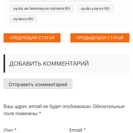
uydu ve televisyon sistemi RU
uydu yayını RU
uyducu RU
Навигация
СЛЕДУЮЩАЯ СТАТЬЯ
ПРЕДЫДУЩАЯ СТАТЬЯ
по
записям
ДОБАВИТЬ КОММЕНТАРИЙ
Ваш адрес email не будет опубликован.
Обязательные
поля помечены
*
Имя
*
Email
*