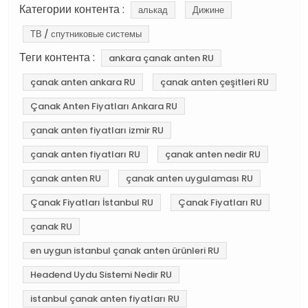
Категории контента :
алькад
Дижине
ТВ / спутниковые системы
Теги контента :
ankara çanak anten RU
çanak anten ankara RU
çanak anten çeşitleri RU
Çanak Anten Fiyatları Ankara RU
çanak anten fiyatları izmir RU
çanak anten fiyatları RU
çanak anten nedir RU
çanak anten RU
çanak anten uygulaması RU
Çanak Fiyatları İstanbul RU
Çanak Fiyatları RU
çanak RU
en uygun istanbul çanak anten ürünleri RU
Headend Uydu Sistemi Nedir RU
istanbul çanak anten fiyatları RU