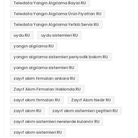
Teledata Yangın Algılama Bayisi RU
Teledata Yangın Algılama Ürün Fiyatları RU
Teledata Yangın Algılama Yetkili Servis RU
uydu RU
uydu sistemleri RU
yangın algılama RU
yangın algılama sistemleri periyodik bakım RU
yangın algılama sistemleri RU
zayıf akim firmaları ankara RU
Zayıf Akım Firmaları Hakkında RU
zayıf akım firmaları RU
Zayıf Akım Nedir RU
zayıf akım RU
zayıf akım sistemleri çeşitleri RU
zayıf akım sistemleri nerelerde kulanılır RU
zayıf akım sistemleri RU