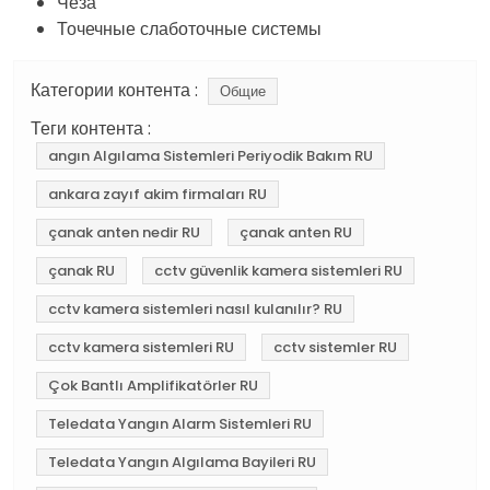
Чеза
Точечные слаботочные системы
Категории контента :
Общие
Теги контента :
angın Algılama Sistemleri Periyodik Bakım RU
ankara zayıf akim firmaları RU
çanak anten nedir RU
çanak anten RU
çanak RU
cctv güvenlik kamera sistemleri RU
cctv kamera sistemleri nasıl kulanılır? RU
cctv kamera sistemleri RU
cctv sistemler RU
Çok Bantlı Amplifikatörler RU
Teledata Yangın Alarm Sistemleri RU
Teledata Yangın Algılama Bayileri RU