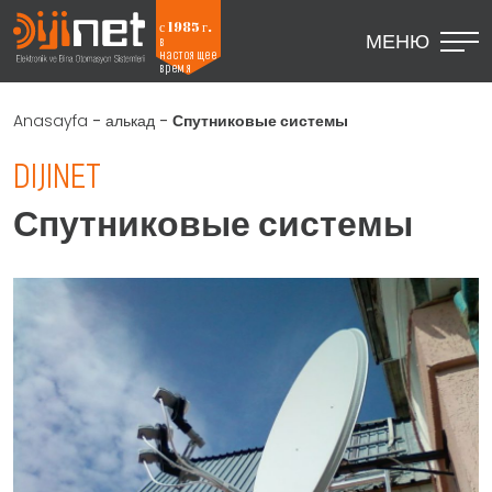
с 1985 г.
МЕНЮ
в
настоящее
время
Anasayfa
-
алькад
-
Спутниковые системы
DIJINET
Спутниковые системы