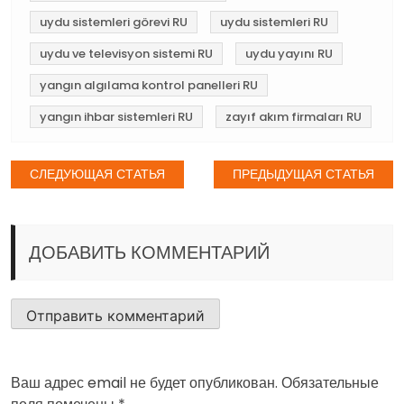
uydu sistemleri görevi RU
uydu sistemleri RU
uydu ve televisyon sistemi RU
uydu yayını RU
yangın algılama kontrol panelleri RU
yangın ihbar sistemleri RU
zayıf akım firmaları RU
Навигация
СЛЕДУЮЩАЯ СТАТЬЯ
ПРЕДЫДУЩАЯ СТАТЬЯ
по
записям
ДОБАВИТЬ КОММЕНТАРИЙ
Ваш адрес email не будет опубликован.
Обязательные