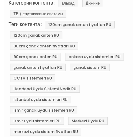
Категории контента :
алькад
Дижине
ТВ / спутниковые системы
Теги контента :
120cm çanak anten fiyatları RU
120cm çanak anten RU
90cm çanak anten fiyatları RU
90cm çanak anten RU
ankara uydu sistemleri RU
çanak anten fiyatları RU
çanak sistem RU
CCTV sistemleri RU
Headend Uydu Sistemi Nedir RU
istanbul uydu sistemleri RU
izmir çanak uydu sistemleri RU
izmir uydu sistemleri RU
Merkezi Uydu RU
merkezi uydu sistem fiyatları RU