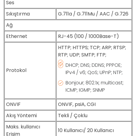
Ses
Sıkıştırma
G.711a / G.711Mu / AAC / G.726
Ağ
Ethernet
RJ-45 (100 / 1000Base-T)
HTTP; HTTPS; TCP; ARP; RTSP;
RTP; UDP; SMTP; FTP;
DHCP; DNS; DDNS; PPPOE;
Protokol
IPv4 / v6; QoS; UPnP; NTP;
Bonjour; 802.1x; multicast;
ICMP; IGMP; SNMP
ONVIF
ONVIF, psiA, CGI
Akış Yöntemi
Tekli / Çoklu
Maks. kullanıcı
10 Kullanıcı/ 20 Kullanıcı
Erişim