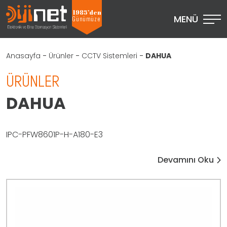
1985’den
MENÜ
Günümüze
Anasayfa
-
Ürünler
-
CCTV Sistemleri
-
DAHUA
ÜRÜNLER
DAHUA
IPC-PFW8601P-H-A180-E3
Devamını Oku