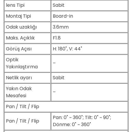
lens Tipi
Sabit
Montaj Tipi
Board-in
Odak uzaklığı
3.6mm
Maks. Açıklık
F1.8
Görüş Açısı
H: 180˚, V: 44˚
Optik
–
Yakınlaştırma
Netlik ayarı
Sabit
Yakın Odak
–
Mesafesi
Pan / Tilt / Flip
Pan: 0˚ ~ 360˚; Tilt: 0˚ ~ 90˚;
Pan / Tilt / Flip
Dönme: 0˚ ~ 360˚