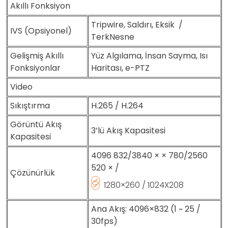
Akıllı Fonksiyon
Tripwire, Saldırı, Eksik /
IVS (Opsiyonel)
TerkNesne
Gelişmiş Akıllı
Yüz Algılama, İnsan Sayma, Isı
Fonksiyonlar
Haritası, e-PTZ
Video
Sıkıştırma
H.265 / H.264
Görüntü Akış
3’lü Akış Kapasitesi
Kapasitesi
4096 832/3840 × × 780/2560
520 × /
Çözünürlük
1280×260 / 1024X208
Ana Akış: 4096×832 (1 ~ 25 /
30fps)