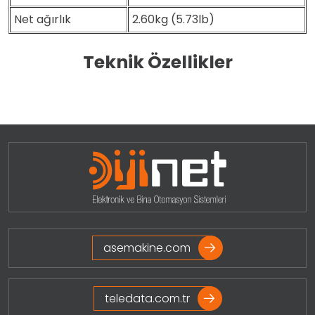
Net ağırlık
2.60kg (5.73lb)
Teknik Özellikler
asemakine.com
teledata.com.tr