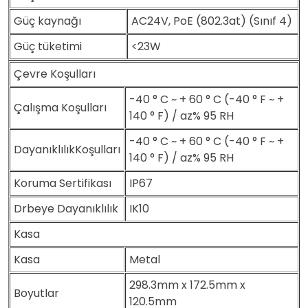
Güç kaynağı
AC24V, PoE (802.3at) (Sınıf 4)
Güç tüketimi
<23W
Çevre Koşulları
-40 ° C ~ + 60 ° C (-40 ° F ~ +
Çalışma Koşulları
140 ° F) / az% 95 RH
-40 ° C ~ + 60 ° C (-40 ° F ~ +
DayanıklılıkKoşulları
140 ° F) / az% 95 RH
Koruma Sertifikası
IP67
Drbeye Dayanıklılık
IK10
Kasa
Kasa
Metal
298.3mm x 172.5mm x
Boyutlar
120.5mm