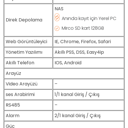
NAS
Anında kayıt için Yerel PC
Direk Depolama
Mirco SD kart 128GB
Web Görüntüleyici
IE, Chrome, Firefox, Safari
Yönetim Yazılımı
Akıllı PSS, DSS, Easy4ip
Akıllı Telefon
IOS, Android
Arayüz
Video Arayüzü
–
ses Arabirimi
1/1 kanal Giriş / Çıkış
RS485
–
Alarm
2/1 kanal Giriş / Çıkış
Güç