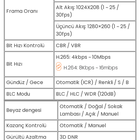
Alt Akış: 1024X208 (1 ~ 25 /
Frama Oranı
30fps)
Üçüncü Akış: 1280×260 (1 ~ 25 /
30fps)
Bit Hızı Kontrolü
CBR / VBR
H.265: 4kbps ~ 10Mbps
Bit Hızı
H.264: 8Kbps ~ 16mbps
Gündüz / Gece
Otomatik (ICR) / Renkli / S / B
BLC Modu
BLC / HLC / WDR (120dB)
Otomatik / Doğal / Sokak
Beyaz dengesi
Lambası / Açık / Manuel
Kazanç Kontrolü
Otomatik / Manuel
Gürültü Azaltma
3D DNR