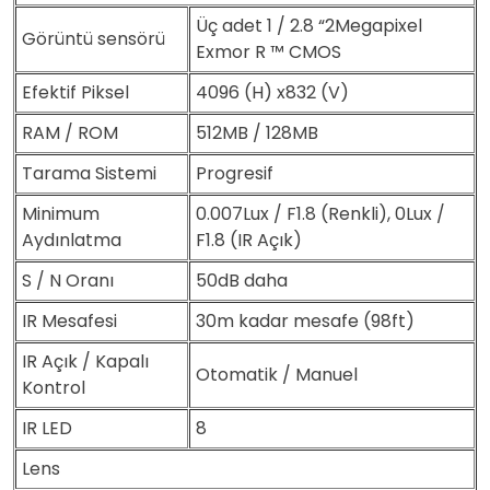
Üç adet 1 / 2.8 “2Megapixel
Görüntü sensörü
Exmor R ™ CMOS
Efektif Piksel
4096 (H) x832 (V)
RAM / ROM
512MB / 128MB
Tarama Sistemi
Progresif
Minimum
0.007Lux / F1.8 (Renkli), 0Lux /
Aydınlatma
F1.8 (IR Açık)
S / N Oranı
50dB daha
IR Mesafesi
30m kadar mesafe (98ft)
IR Açık / Kapalı
Otomatik / Manuel
Kontrol
IR LED
8
Lens