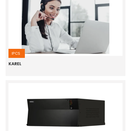
IPCS
KAREL