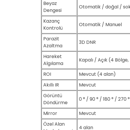
Beyaz
Otomatik / doğal / so
Dengesi
Kazanç
Otomatik
/
Manuel
Kontrolü
Parazit
3D DNR
Azaltma
Hareket
Kapalı / Açık (4 Bölge
Algılama
ROI
Mevcut (4 alan)
Akıllı IR
Mevcut
Görüntü
0 ° / 90 ° / 180 ° / 270
Döndürme
Mirror
Mevcut
Özel Alan
4 alan