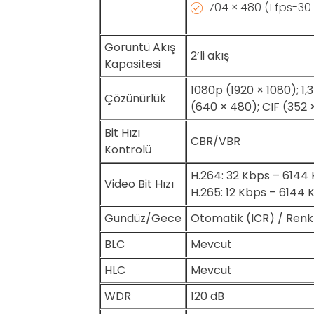
704 × 480 (1 fps-30
Görüntü Akış
2’li akış
Kapasitesi
1080p (1920 × 1080); 1
Çözünürlük
(640 × 480); CIF (352
Bit Hızı
CBR/VBR
Kontrolü
H.264: 32 Kbps – 6144
Video Bit Hızı
H.265: 12 Kbps – 6144 
Gündüz/Gece
Otomatik (ICR) / Renkli
BLC
Mevcut
HLC
Mevcut
WDR
120 dB