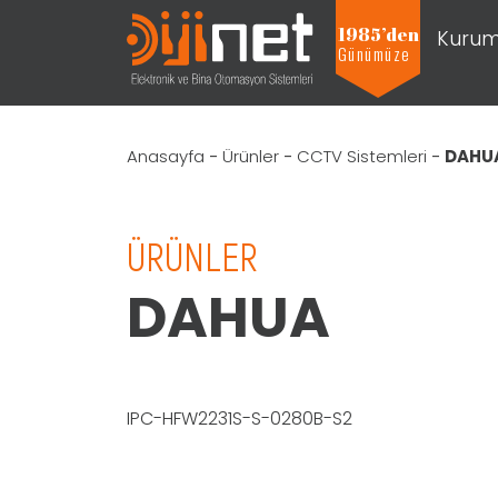
1985’den
Kurum
Günümüze
Anasayfa
-
Ürünler
-
CCTV Sistemleri
-
DAHU
ÜRÜNLER
DAHUA
IPC-HFW2231S-S-0280B-S2