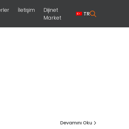
rler
İletişim
Dijinet
TR
Market
Devamını Oku