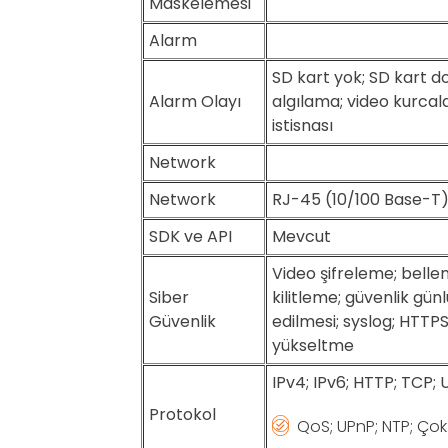
Maskelemesi
Alarm
SD kart yok; SD kart do
Alarm Olayı
algılama; video kurcalama
istisnası
Network
Network
RJ-45 (10/100 Base-T
SDK ve API
Mevcut
Video şifreleme; belle
Siber
kilitleme; güvenlik günl
Güvenlik
edilmesi; syslog; HTTPS
yükseltme
IPv4; IPv6; HTTP; TCP;
Protokol
QoS; UPnP; NTP; Çok