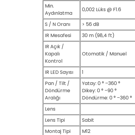
Min.
0,002 Lüks @ F1.6
Aydınlatma
S / N Oranı
> 56 dB
IR Mesafesi
30 m (98,4 ft)
IR Açık /
Kapalı
Otomatik / Manuel
Kontrol
IR LED Sayısı
1
Pan / Tilt /
Yatay: 0 ° –360 °
Döndürme
Dikey: 0 ° –90 °
Aralığı
Döndürme: 0 ° –360 °
Lens
Lens Tipi
Sabit
Montaj Tipi
M12