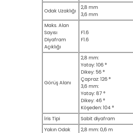
2,8 mm
Odak Uzaklığı
3,6 mm
Maks. Alan
Sayısı
F1.6
Diyafram
F1.6
Açıklığı
2,8 mm:
Yatay: 106 °
Dikey: 56 °
Çapraz: 126 °
Görüş Alanı
3,6 mm:
Yatay: 87 °
Dikey: 46 °
Köşeden: 104 °
İris Tipi
Sabit diyafram
Yakın Odak
2,8 mm: 0,6 m