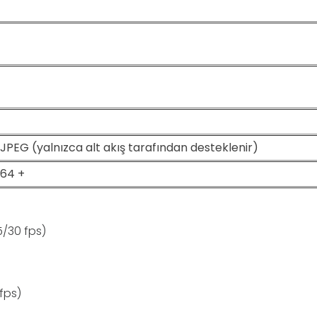
MJPEG (yalnızca alt akış tarafından desteklenir)
.264 +
5/30 fps)
fps)