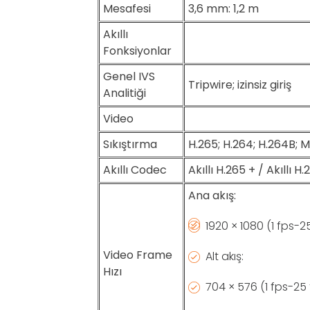
Mesafesi
3,6 mm: 1,2 m
Akıllı
Fonksiyonlar
Genel IVS
Tripwire; izinsiz giriş
Analitiği
Video
Sıkıştırma
H.265; H.264; H.264B; 
Akıllı Codec
Akıllı H.265 + / Akıllı H
Ana akış:
1920 × 1080 (1 fps-2
Video Frame
Alt akış:
Hızı
704 × 576 (1 fps-25 