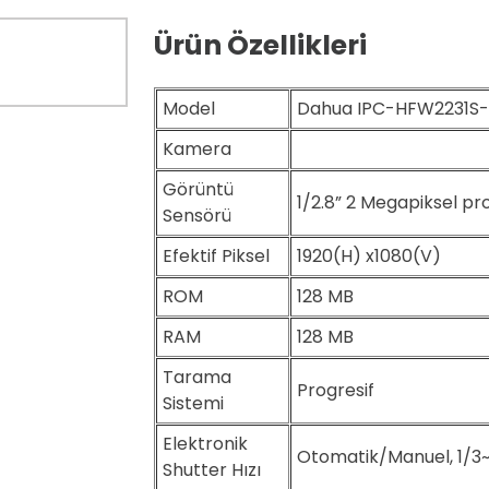
Ürün Özellikleri
Model
Dahua IPC-HFW2231S-S
Kamera
Görüntü
1/2.8” 2 Megapiksel p
Sensörü
Efektif Piksel
1920(H) x1080(V)
ROM
128 MB
RAM
128 MB
Tarama
Progresif
Sistemi
Elektronik
Otomatik/Manuel, 1/3
Shutter Hızı