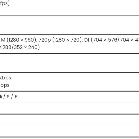
 fps)
,3 M (1280 × 960); 720p (1280 × 720); D1 (704 × 576/704 × 
 × 288/352 × 240)
 Kbps
Kbps
 / S / B