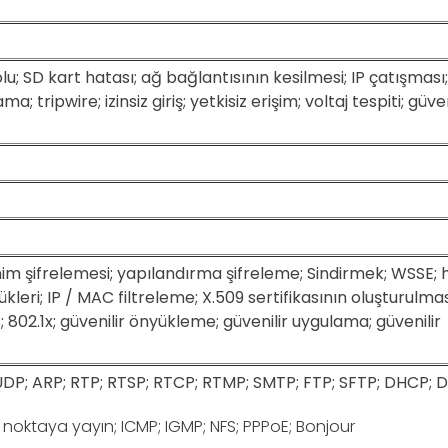
lu; SD kart hatası; ağ bağlantısının kesilmesi; IP çatışmas
; tripwire; izinsiz giriş; yetkisiz erişim; voltaj tespiti; güve
)
nim şifrelemesi; yapılandırma şifreleme; Sindirmek; WSSE;
ükleri; IP / MAC filtreleme; X.509 sertifikasının oluşturulmas
; 802.1x; güvenilir önyükleme; güvenilir uygulama; güvenilir
 UDP; ARP; RTP; RTSP; RTCP; RTMP; SMTP; FTP; SFTP; DHCP; 
 noktaya yayın; ICMP; IGMP; NFS; PPPoE; Bonjour