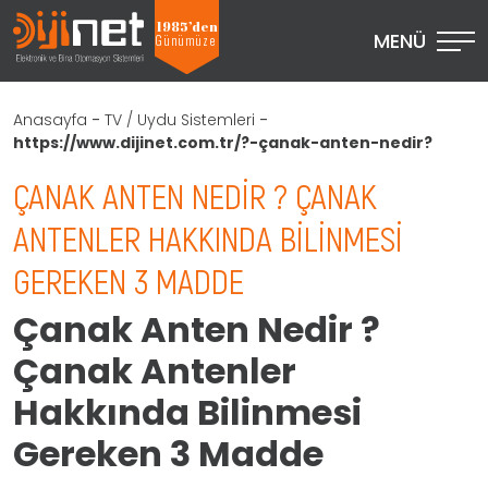
1985’den
MENÜ
Günümüze
Anasayfa
-
TV / Uydu Sistemleri
-
https://www.dijinet.com.tr/?-çanak-anten-nedir?
ÇANAK ANTEN NEDIR ? ÇANAK
ANTENLER HAKKINDA BILINMESI
GEREKEN 3 MADDE
Çanak Anten Nedir ?
Çanak Antenler
Hakkında Bilinmesi
Gereken 3 Madde