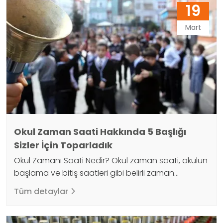
genelindeki hoparlörler vasıtasıyla yayınlanmasına
19
olanak sağlar. Bu sistem, yurt sakinlerinin günlük
yaşamda karşılaşabilecekleri durumlar hakkında
Mart
bilgilendirilmesi veya acil durumlarda
yönlendirilmeleri için kullanılır. Örneğin, yemek
saatleri, toplantılar,…
Okul Zaman Saati Hakkında 5 Başlığı
Sizler İçin Toparladık
Okul Zamanı Saati Nedir? Okul zaman saati, okulun
başlama ve bitiş saatleri gibi belirli zaman
dilimlerini ifade eder. Her ülkenin ve bölgenin okul
Tüm detaylar
zamanı saati farklı olabilir, bu nedenle okullar
genellikle yerel otoriteler tarafından belirlenir.
Örneğin, bazı ülkelerde okullar sabah saat 8:00'de