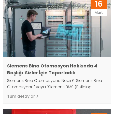
16
Seslendirme sistemleri, insan sesi benzeri bir çıktı
oluşturmak için doğal dil işleme, yapay zeka ve
Mart
diğer teknolojileri kullanır. Seslendirme…
Siemens Bina Otomasyon Hakkında 4
Başlığı Sizler İçin Toparladık
Siemens Bina Otomasyonu Nedir? "Siemens Bina
Otomasyonu" veya "Siemens BMS (Building
Management System)" olarak da bilinen Siemens
Tüm detaylar
Bina Otomasyonu, bir binanın enerji verimliliğini
artırmak ve operasyonel maliyetleri düşürmek için
kullanılan bir sistemdir. Siemens Bina Otomasyonu,