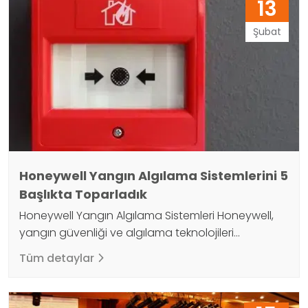
13
bina sistemlerini (ısıtma, havalandırma, klima,
aydınlatma, güvenlik, yangın algılama ve
Şubat
söndürme vb.) otomatik olarak kontrol ederek,
binanın enerji tüketimini optimize…
Honeywell Yangın Algılama Sistemlerini 5
Başlıkta Toparladık
Honeywell Yangın Algılama Sistemleri Honeywell,
yangın güvenliği ve algılama teknolojileri
konusunda bir liderdir. Honeywell yangın algılama
Tüm detaylar
sistemleri, yangın oluşmadan önce hareket ederek
ev ve işletmeleri korur. Bu sistemler, füzyonel veya
adreslenebilir sensörler, sirenler, alarm kontrol