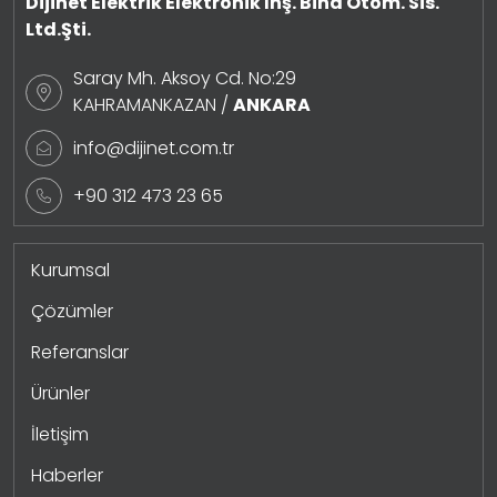
Dijinet Elektrik Elektronik İnş. Bina Otom. Sis.
Ltd.Şti.
Saray Mh. Aksoy Cd. No:29
KAHRAMANKAZAN /
ANKARA
info@dijinet.com.tr
+90 312 473 23 65
Kurumsal
Çözümler
Referanslar
Ürünler
İletişim
Haberler