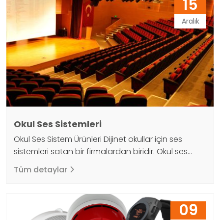
15
cihazları ve düzenleyici paneller gibi bir dizi
ekipman içerebilir. Honeywell yangın algılama
Aralık
sistemleri, yangını erken tespit etmek için farklı tip…
Okul Ses Sistemleri
Okul Ses Sistem Ürünleri Dijinet okullar için ses
sistemleri satan bir firmalardan biridir. Okul ses
sistemleri farklı fiyat ve boyutlarda olmaktadır,
Tüm detaylar
ancak hepsinin temel amacı aynıdır. Okul ses
sistemleri sınıflarda, oditoryumlarda ve diğer
kalabalık yerlerde kullanılır. Okul ses sitemlerinin
09
öncelikli amacı müzik çalmak, sunum yapmak için