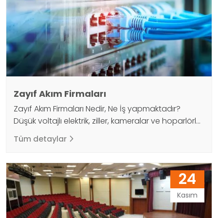
uygulamak için genel seslendirme ekipmanı
kurulmalıdır. Bu…
Zayıf Akım Firmaları
Zayıf Akım Firmaları Nedir, Ne İş yapmaktadır?
Düşük voltajlı elektrik, ziller, kameralar ve hoparlörler
gibi cihazları ve kurulumlarını tanımlamak için
Tüm detaylar
kullanılır. Bu sektörde, zayıf akım firmaları da aktiftir.
Kuruluşumuz, bu tür cihazların temini, kurulumu,
projelendirilmesi, satın alınması ve satışı gibi
24
görevleri yerine getiren çağdaş şirketlerden biridir.
Dijinet işletmemiz, her türlü zayıf akım sistemleri için
Kasım
cihaz…