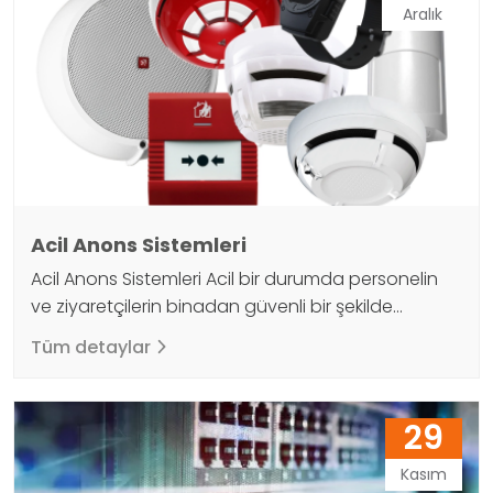
kullanılmaktadır. Okul ses sistemi mikrofon, hoparlör
Aralık
ve mikser gibi…
Acil Anons Sistemleri
Acil Anons Sistemleri Acil bir durumda personelin
ve ziyaretçilerin binadan güvenli bir şekilde
tahliyesi için kullanılan sistemlerdir. Acil anons
Tüm detaylar
sistemleri, oluşabilecek bir tehlike anında acil
durum mesaj ve anonslarının belirlenen ana
merkezden istenilen alanlara hızlı bir şekilde
29
iletilmesine yardımcı olan sistemlerdir. Büyük
binalarda ve geniş alanlarda merkezi alarm
Kasım