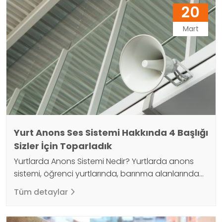
veya halkın bilgilendirilmesini sağlar. Acil anons
20
sistemi, acil durumun doğası ve ciddiyetine bağlı
olarak, bir alarm sesi,…
Mart
Yurt Anons Ses Sistemi Hakkında 4 Başlığı
Sizler İçin Toparladık
Yurtlarda Anons Sistemi Nedir? Yurtlarda anons
sistemi, öğrenci yurtlarında, barınma alanlarında
veya benzeri toplu konaklama yerlerinde kullanılan
Tüm detaylar
bir iletişim sistemidir. Anons sistemi, bir merkezden
yapılan anonslar veya duyuruların, yurt