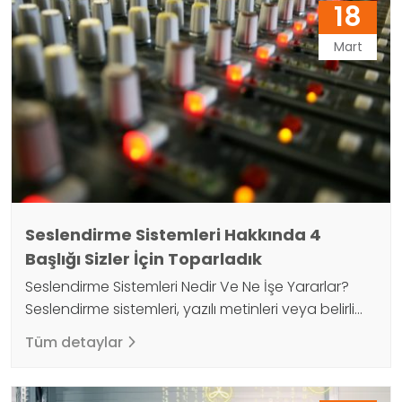
18
başlayabilir ve öğleden sonra 15:00'te bitirebilirken,
diğer ülkelerde okullar sabah saat 9:00'da
Mart
başlayabilir…
Seslendirme Sistemleri Hakkında 4
Başlığı Sizler İçin Toparladık
Seslendirme Sistemleri Nedir Ve Ne İşe Yararlar?
Seslendirme sistemleri, yazılı metinleri veya belirli
komutları konuşma yoluyla anlaşılır bir şekle
Tüm detaylar
dönüştüren yazılım ve donanımlardır. Bu sistemler,
kullanıcılara metinleri veya komutları okuma veya
konuşma yoluyla yanıtlama imkanı verirler.