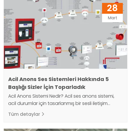
28
Mart
Acil Anons Ses Sistemleri Hakkında 5
Başlığı Sizler İçin Toparladık
Acil Anons Sistemi Nedir? Acil ses anons sistemi,
acil durumlar için tasarlanmış bir sesli iletişim
sistemidir. Bu sistem, bir yangın, afet, saldırı veya
Tüm detaylar
diğer acil durumlar gibi olayların meydana geldiği
anlarda, hızlı ve etkili bir şekilde tüm personelin