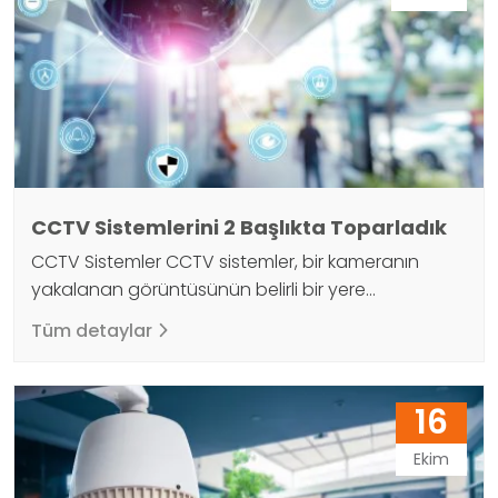
bahsedeceğiz. CCTV…
CCTV Sistemlerini 2 Başlıkta Toparladık
CCTV Sistemler CCTV sistemler, bir kameranın
yakalanan görüntüsünün belirli bir yere
gönderildiği sistemi ifade eder. CCTV sistemler,
Tüm detaylar
Kapalı Devre Televizyon durumunun kısaltmasıdır.
Merkezi bir konumdan oldukça büyük bir izleyici
kitlesine yayın yapan televizyonun aksine, CCTV
16
sistemler belirli bir bölgedeki görüntüyü izlemek için
bir sistem olarak karakterize edilir. CCTV sistemler
Ekim
günümüzde öncelikle güvenlik için kullanılmaktadır,