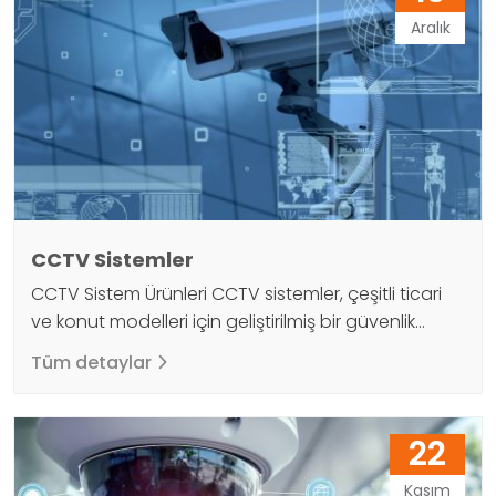
amaçları için geniş bir yelpazede kullanılır. Özellikle
Aralık
işletmelerde, kamu…
CCTV Sistemler
CCTV Sistem Ürünleri CCTV sistemler, çeşitli ticari
ve konut modelleri için geliştirilmiş bir güvenlik
kamera sistemidir. Günümüzde bu sistem kişi
Tüm detaylar
sayma ve plaka okuma için de kullanılıyor. Ayrıca
işte veya evde güvenliği sağlamak için kullanılabilir.
Dijinet CCTV sistemlerin iki çeşidi vardır. Bu
22
çeşitlerden bahsetmeden önce genel olarak
kullanım alanlarını Dijinet ailesi olarak size
Kasım