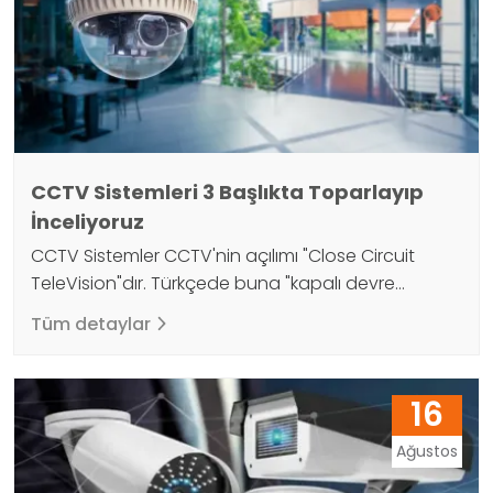
ancak…
CCTV Sistemleri 3 Başlıkta Toparlayıp
İnceliyoruz
CCTV Sistemler CCTV'nin açılımı "Close Circuit
TeleVision"dır. Türkçede buna "kapalı devre
görüntüsü" denir. CCTV sistemler güvenlik amaçlı
Tüm detaylar
kullanılsa da günümüzde; insan sayma, disk
okuma vb. işlemler için kullanılır. Buna ek olarak
izleme ve analiz seçenekleri mevcuttur. CCTV
16
Sistemler / Güvenlik Kameraları akıllı ev sistemleri,
aydınlatma sistemleri, kartlı geçiş, hırsız alarmları,
Ağustos
rack kabinetler, anons ve acil…