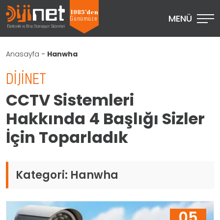
1985’den
MENÜ
Günümüze
Anasayfa
-
Hanwha
DIJINET
CCTV Sistemleri
Hakkında 4 Başlığı Sizler
İçin Toparladık
Kategori:
Hanwha
05