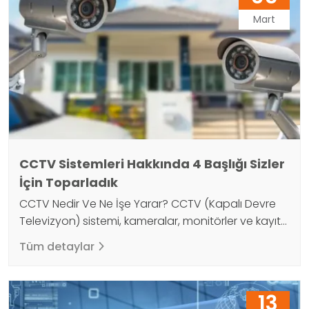
Mart
CCTV Sistemleri Hakkında 4 Başlığı Sizler
İçin Toparladık
CCTV Nedir Ve Ne İşe Yarar? CCTV (Kapalı Devre
Televizyon) sistemi, kameralar, monitörler ve kayıt
cihazları gibi bir dizi teknolojik bileşenlerin
Tüm detaylar
birleşmesiyle oluşan bir gözetim sistemidir. CCTV
sistemleri, bir alanda olanları izlemek, kaydetmek
ve kaydedilen görüntüleri daha sonra izlemek için
13
kullanılır. CCTV sistemleri, güvenlik ve gözetim