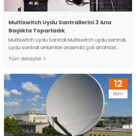
Multiswitch Uydu Santrallerini 3 Ana
Başlıkta Toparladık
Multiswitch Uydu Santrali Multiswitch uydu santrali,
uydu santrali anlamları arasında çok anahtarı
anlamını taşımaktadır ve farklı uydu türlerinin tek bir
Tüm detaylar
antene bağlanmasına izin verir. Avantajları, farklı
uyduları bağlayarak kapasiteyi artırma ve
maliyetleri düşürmeyi içerir. Aynı zamanda
12
apartman, iş yerleri ve benzeri binalardaki çanak
antenler çok fazla yer kapladığından görüntü
Ekim
kirliliğine neden olmaktadır. Multiswitch uydu
santrali…