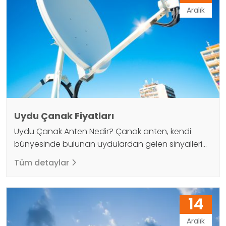
dönerler ve Dünya ile aynı anda dönerler.
Aralık
Yukarıdaki uydular, gaz iticileri olarak işlev görür.
Güneş…
Uydu Çanak Fiyatları
Uydu Çanak Anten Nedir? Çanak anten, kendi
bünyesinde bulunan uydulardan gelen sinyalleri
alıp sonunda bulunan LNB'ye geri yansıtan ve
Tüm detaylar
görüntünün alınmasını sağlayan antendir. Yani
uydu anteni, uydu üzerinden TV programlarını
izlemek için gerekli bir ekipmandır. Çapları 45 cm ile
14
5 metre arasında değişen çanak antenler
bulunmaktadır. Ülkemizde uydu 4a için en az 70
Aralık