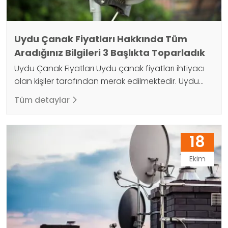
Uydu Çanak Fiyatları Hakkında Tüm
Aradığınız Bilgileri 3 Başlıkta Toparladık
Uydu Çanak Fiyatları Uydu çanak fiyatları ihtiyacı
olan kişiler tarafından merak edilmektedir. Uydu
anteni TV kurulumunda önemli bir cihazdır. Çünkü
Tüm detaylar
çanak anten televizyona görüntü ve sesin
aktarılmasına izin verir. Çeşitli boylarda sunulan
çanak antenler 50cm, 60cm, 75cm, 80cm, 90cm
18
ve 120cm'dir. Ancak 90 cm daha çok tercih
edilmektedir. Bunun nedeni 90cm antenin daha iyi
Ekim
görüntü…