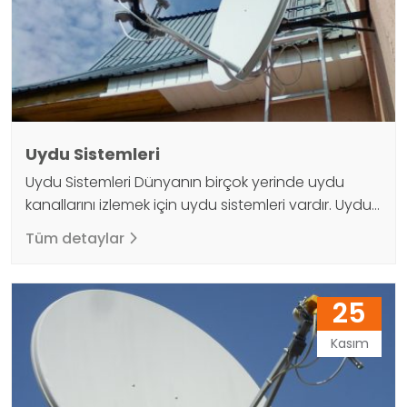
kullanıcının bir…
Uydu Sistemleri
Uydu Sistemleri Dünyanın birçok yerinde uydu
kanallarını izlemek için uydu sistemleri vardır. Uydu
kanallarını izlemek için yörüngeye yerleştirilen
Tüm detaylar
uydular, dünya yüzeyinden 36 Bin kilometre
yüksekliktedir. Bu küresel sinyaller, kapsama alanına
ulaşmada önemli bir rol oynamaktadır. Uydular
25
dünyanın etrafında yörüngededir ve gezegen için
basit bir ayna görevi görür. Dünya ile uyum içinde
Kasım
döner. Güneş enerjisi devasa,…