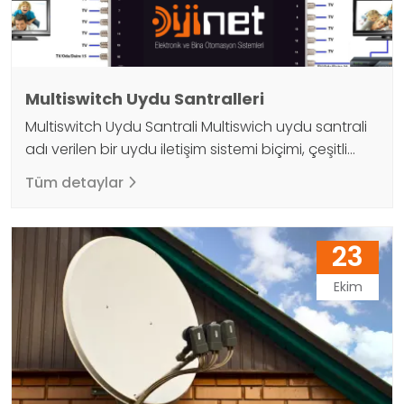
Multiswitch Uydu Santralleri
Multiswitch Uydu Santrali Multiswich uydu santrali
adı verilen bir uydu iletişim sistemi biçimi, çeşitli
uyduların tek bir antene bağlanmasını sağlar. Çok
Tüm detaylar
sayıda uydu bağlantısının eşzamanlı kullanımı
sayesinde, bu teknoloji maliyetleri düşürürken
kapasiteyi artırabilir. Bir hizmet veya işlem için çok
23
sayıda uydunun bağlanması gerektiğinde
görevlere uygulanabilir. Ek olarak, Multiswitch uydu
Ekim
santrali, iki veya daha fazla internet…