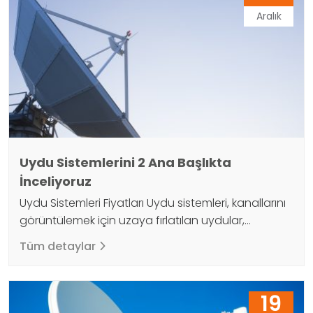
Aralık
Uydu Sistemlerini 2 Ana Başlıkta
İnceliyoruz
Uydu Sistemleri Fiyatları Uydu sistemleri, kanallarını
görüntülemek için uzaya fırlatılan uydular,
Dünya'dan ortalama 35.784 kilometre
Tüm detaylar
yüksekliktedir. Dünyanın dört bir yanından sinyal
almak, istenen kapsama alanına ulaşmak için bir
aşama oluşturur. Dünya üzerinde basit birer ayna
19
görevi gören uydular, Dünya'nın etrafında