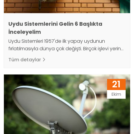
Uydu Sistemlerini Gelin 6 Başlıkta
İnceleyelim
Uydu Sistemleri 1957'de ilk yapay uydunun
fırlatılmasıyla dünya çok değişti. Birçok işlevi yerine
getiren uydu sistemleri, gelişmiş özellikleri ile
Tüm detaylar
teknolojinin gücünü artırmaktadır. Malzemeleri ile
bir nevi veri aktarım aynası olarak kullanılan bu
sistemler dünyadan veri sinyallerini almaktadır.
21
Daha sonra bu verileri dünyaya yansıtır, böylece
daha geniş bir aralığa aktarılabilir. Uydu sistemlerin
Ekim
birçok işlevi vardır. İnsan…