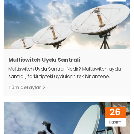
cm çapında…
Multiswitch Uydu Santrali
Multiswitch Uydu Santrali Nedir? Multiswitch uydu
santrali, farklı tipteki uyduların tek bir antene
bağlanmasını sağlayan uydu haberleşme sistemi
Tüm detaylar
türüdür. Bu sistem, aynı anda birden fazla uydu
bağlantısının kurulmasına olanak tanıyarak
kapasiteyi artırabilir ve maliyetleri azaltabilir.
26
Multiswitch uydu santrali, uydu antenlerinden
alınan sinyalleri kullanıcılar arasında bireysel olarak
Kasım
paylaşan bir arayüz elemanıdır. Bu, birden fazla