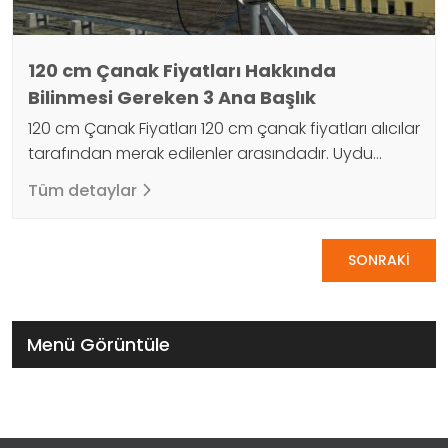
120 cm Çanak Fiyatları Hakkında
Bilinmesi Gereken 3 Ana Başlık
120 cm Çanak Fiyatları 120 cm çanak fiyatları alıcılar
tarafından merak edilenler arasındadır. Uydu
antenleri, televizyon ve radyo programlarına
Tüm detaylar
erişmemizi sağlayan en önemli cihazlardan biridir.
120 cm uydu çanağı, televizyon ve radyo
Sayfalama
endüstrisinde kullanılan bir anten türüdür. Anten,
SONRAKİ
bir sinyali bir alıcıya veya vericiye iletmek için
tasarlanmış bir cihazdır. Uydu çanakları, sinyalleri
televizyonlara ileterek yayın…
Menü Görüntüle