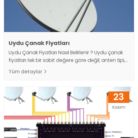
Uydu Çanak Fiyatları
Uydu Çanak Fiyatları Nasıl Belirlenir ? Uydu çanak
fiyatları tek bir sabit değere göre değil; anten tipi,
çap ölçüsü, malzeme kalitesi, LNB ve kurulum
Tüm detaylar
koşulları gibi birçok faktöre göre belirlenir. Bu
nedenle net bir liste fiyatı yerine, ihtiyacınıza özel
bir değerlendirme yapmak daha doğrudur.
23
Örneğin 90 cm gibi geniş çaplı çanaklar yayın
kalitesini olumlu etkilerken,…
Kasım