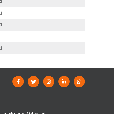
İ
İ
İ
İ
gın Algılama Sistemleri