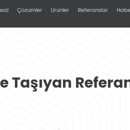
sal
Çözümler
Ürünler
Referanslar
Habe
re Taşıyan Refera