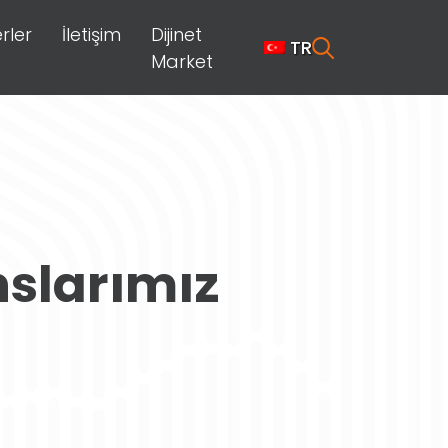
rler
İletişim
Dijinet
TR
Market
nslarımız