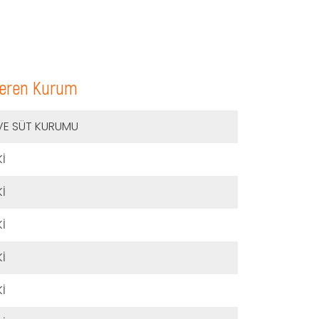
veren Kurum
VE SÜT KURUMU
İ
İ
İ
İ
İ