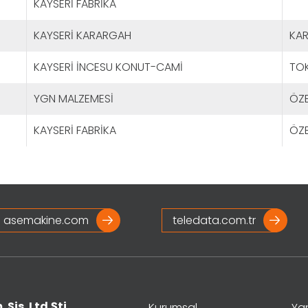
KAYSERİ FABRİKA
KAYSERİ KARARGAH
KA
KAYSERİ İNCESU KONUT-CAMİ
TOK
YGN MALZEMESİ
ÖZE
KAYSERİ FABRİKA
ÖZE
asemakine.com
teledata.com.tr
 Sis. Ltd.Şti.
Kurumsal
Yan