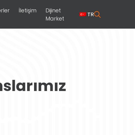
rler
İletişim
Dijinet
TR
Market
nslarımız