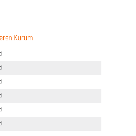
veren Kurum
İ
İ
İ
İ
İ
İ