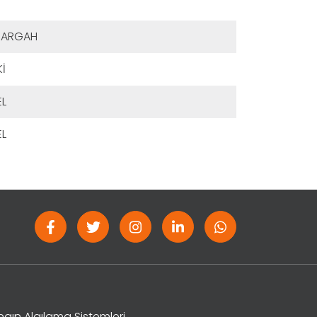
RARGAH
İ
L
L
gın Algılama Sistemleri