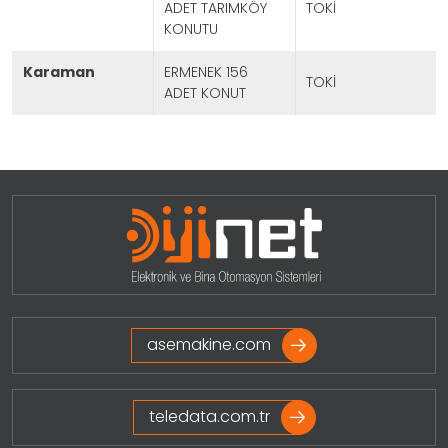
ADET TARIMKÖY
TOKİ
KONUTU
karaman
ERMENEK 156
TOKİ
ADET KONUT
Projeleri Görmek İçin Tıklayınız
asemakine.com
teledata.com.tr