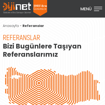
1985’den
MENÜ
Günümüze
Anasayfa
-
Referanslar
REFERANSLAR
Bizi Bugünlere Taşıyan
Referanslarımız