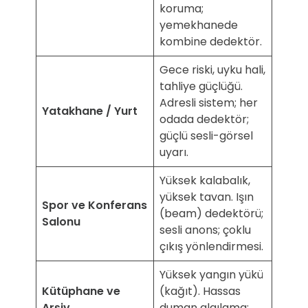
koruma;
yemekhanede
kombine dedektör.
Gece riski, uyku hali,
tahliye güçlüğü.
Adresli sistem; her
Yatakhane / Yurt
odada dedektör;
güçlü sesli-görsel
uyarı.
Yüksek kalabalık,
yüksek tavan. Işın
Spor ve Konferans
(beam) dedektörü;
Salonu
sesli anons; çoklu
çıkış yönlendirmesi.
Yüksek yangın yükü
Kütüphane ve
(kağıt). Hassas
Arşiv
duman algılama;