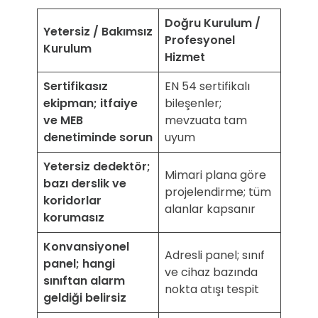
Doğru Kurulum /
Yetersiz / Bakımsız
Profesyonel
Kurulum
Hizmet
Sertifikasız
EN 54 sertifikalı
ekipman; itfaiye
bileşenler;
ve MEB
mevzuata tam
denetiminde sorun
uyum
Yetersiz dedektör;
Mimari plana göre
bazı derslik ve
projelendirme; tüm
koridorlar
alanlar kapsanır
korumasız
Konvansiyonel
Adresli panel; sınıf
panel; hangi
ve cihaz bazında
sınıftan alarm
nokta atışı tespit
geldiği belirsiz